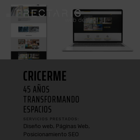
CRICERME
45 AÑOS
TRANSFORMANDO
ESPACIOS
SERVICIOS PRESTADOS:
Diseño web, Páginas Web,
Posicionamiento SEO