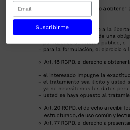
conciernan;
Art. 17 RGPD, el derecho a obtener 
sea necesario:
Suscribirme
– para ejercer el derecho a la libert
– para el cumplimiento de una obliga
– por razones de interés público, o
– para la formulación, el ejercicio o
Art. 18 RGPD, el derecho a obtener 
– el interesado impugne la exactitud
– el tratamiento sea ilícito y usted
– ya no necesitemos los datos pero u
– usted se haya opuesto al tratamien
Art. 20 RGPD, el derecho a recibir 
estructurado, de uso común y lectur
Art. 77 RGPD, el derecho a presenta