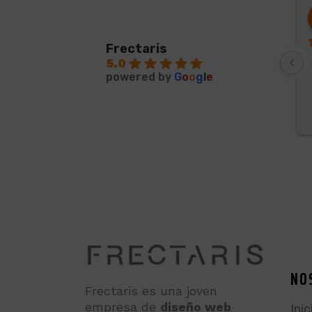
Frectaris
5.0
powered by
G
o
o
g
l
e
NO
Frectaris es una joven
empresa de
diseño web
Inic