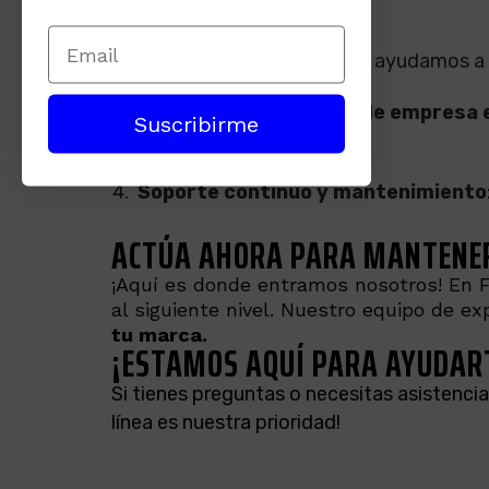
motores de búsqueda.
Migración de sitio web: Te ayudamos a 
Optimización de perfil de empresa 
Suscribirme
clientes.
Soporte continuo y mantenimiento
ACTÚA AHORA PARA MANTENER 
¡Aquí es donde entramos nosotros! En F
al siguiente nivel. Nuestro equipo de e
tu marca.
¡ESTAMOS AQUÍ PARA AYUDAR
Si tienes preguntas o necesitas asistenci
línea es nuestra prioridad!