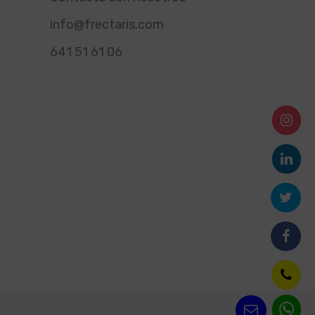
info@frectaris.com
641 51 61 06