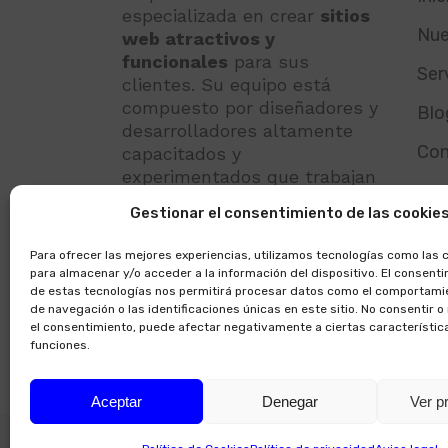
especializada en crear
sitios
Nue
web atractivos y
funcionales
para sus
Ser
clientes. Su equipo está
compuesto por diseñadores y
Blo
desarrolladores altamente
Con
capacitados y
experimentados que trabajan
juntos para ofrecer
Gestionar el consentimiento de las cookie
soluciones innovadoras y
personalizadas
para cada
Para ofrecer las mejores experiencias, utilizamos tecnologías como las 
proyecto.
para almacenar y/o acceder a la información del dispositivo. El consent
de estas tecnologías nos permitirá procesar datos como el comportami
de navegación o las identificaciones únicas en este sitio. No consentir o 
el consentimiento, puede afectar negativamente a ciertas característic
funciones.
Aceptar
Denegar
Ver p