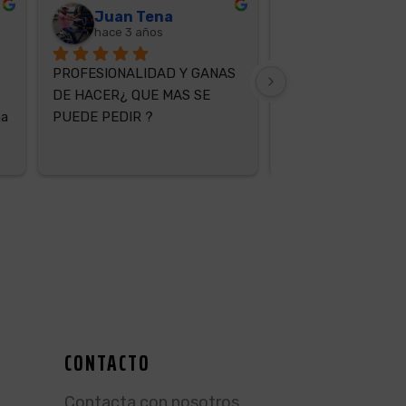
Juan Tena
Ignacio It
hace 3 años
hace 3 años
PROFESIONALIDAD Y GANAS 
Agencia web especia
DE HACER¿ QUE MAS SE 
PrestaShop y Word 
a 
PUEDE PEDIR ?
profesionales. Efici
rápidos. Y con Kit 
Digital.Recomenda
CONTACTO
Contacta con nosotros