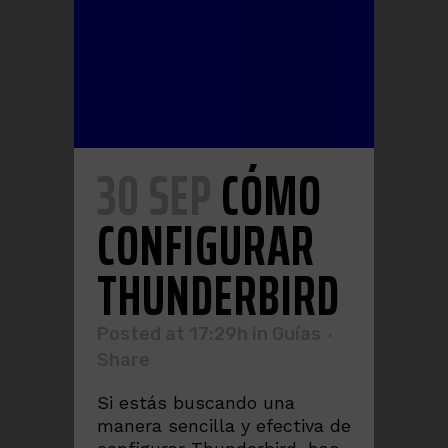
30 SEP
CÓMO
CONFIGURAR
THUNDERBIRD
Posted at 17:29h
in
Guías
Share
Si estás buscando una
manera sencilla y efectiva de