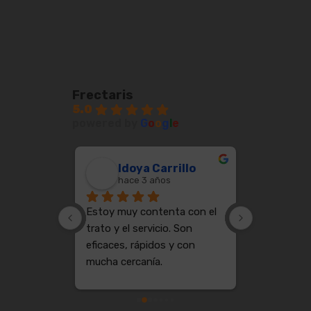
Frectaris
5.0
powered by
G
o
o
g
l
e
Cote Basque Vintage
Idoya Carrillo
Jua
hace 3 años
hace
Estoy muy contenta con el 
PROFESION
trato y el servicio. Son 
GANAS DE 
eficaces, rápidos y con 
MAS SE PU
mucha cercanía.