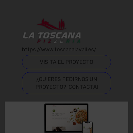
https://www.toscanalavall.es/
VISITA EL PROYECTO
¿QUIERES PEDIRNOS UN
PROYECTO? ¡CONTACTA!