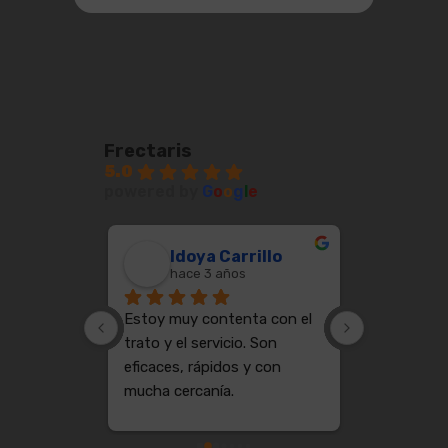
Frectaris
5.0
powered by
G
o
o
g
l
e
Cote Basque Vintage
Idoya Carrillo
Jua
hace 3 años
hace
Estoy muy contenta con el 
PROFESION
trato y el servicio. Son 
GANAS DE 
eficaces, rápidos y con 
MAS SE PU
mucha cercanía.