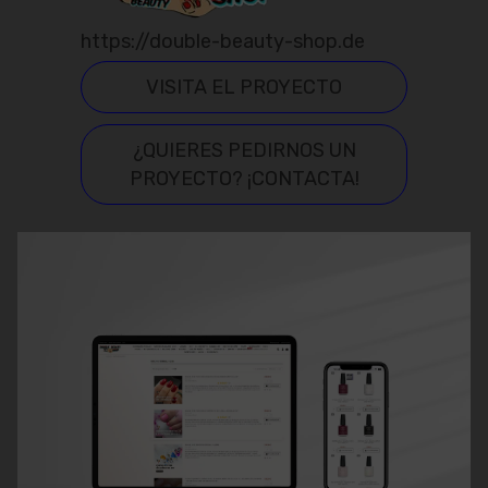
https://double-beauty-shop.de
VISITA EL PROYECTO
¿QUIERES PEDIRNOS UN
PROYECTO? ¡CONTACTA!