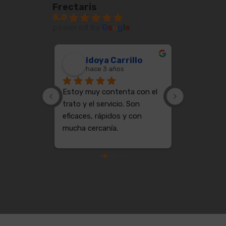
Frectaris
5.0
powered by
G
o
o
g
l
e
Cote Basque Vintage
Idoya Carrillo
Jua
hace 3 años
hace
Estoy muy contenta con el 
PROFESION
trato y el servicio. Son 
GANAS DE 
eficaces, rápidos y con 
MAS SE PU
mucha cercanía.