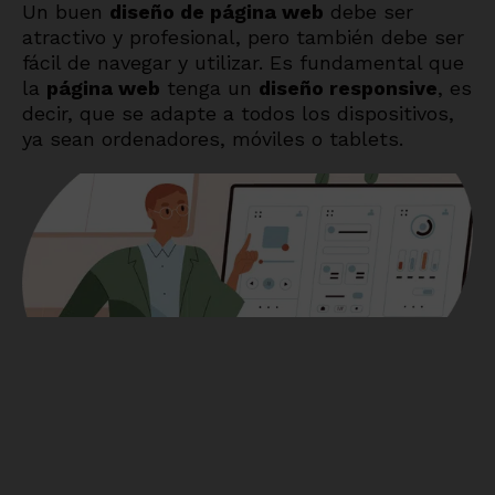
Un buen
diseño de página web
debe ser
atractivo y profesional, pero también debe ser
fácil de navegar y utilizar. Es fundamental que
la
página web
tenga un
diseño responsive
, es
decir, que se adapte a todos los dispositivos,
ya sean ordenadores, móviles o tablets.