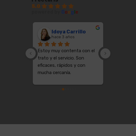
5.0
powered by
G
o
o
g
l
e
Cote Basque Vintage
Idoya Carrillo
Jua
hace 3 años
hace
Estoy muy contenta con el 
PROFESION
trato y el servicio. Son 
GANAS DE 
eficaces, rápidos y con 
MAS SE PU
mucha cercanía.