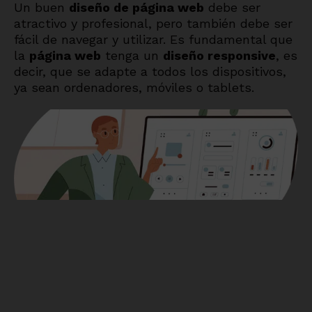
Un buen
diseño de página web
debe ser
atractivo y profesional, pero también debe ser
fácil de navegar y utilizar. Es fundamental que
la
página web
tenga un
diseño responsive
, es
decir, que se adapte a todos los dispositivos,
ya sean ordenadores, móviles o tablets.