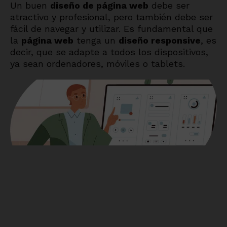
Un buen
diseño de página web
debe ser
atractivo y profesional, pero también debe ser
fácil de navegar y utilizar. Es fundamental que
la
página web
tenga un
diseño responsive
, es
decir, que se adapte a todos los dispositivos,
ya sean ordenadores, móviles o tablets.