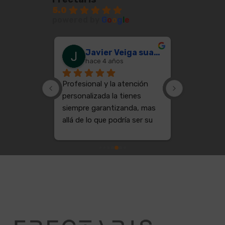
5.0
powered by
G
o
o
g
l
e
turralde
Javier Veiga suarez
Emi
hace 4 años
hace
ializada 
Profesional y la atención 
Un trabajo 
Word 
personalizada la tienes 
funciona to
onales. 
siempre garantizanda, mas 
perfeccion,
os. Y con 
allá de lo que podría ser su 
rapidos en 
endados al 
trabajo como cliente.
soluciones.