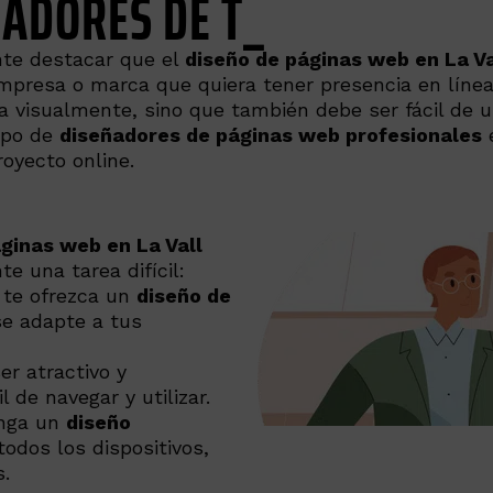
ÑADORES DE
LANDING PAG
nte destacar que el
diseño de páginas web en La V
empresa o marca que quiera tener presencia en lín
va visualmente, sino que también debe ser fácil de us
ipo de
diseñadores de páginas web profesionales
e
royecto online.
ginas web en La Vall
e una tarea difícil:
 te ofrezca un
diseño de
se adapte a tus
r atractivo y
 de navegar y utilizar.
nga un
diseño
todos los dispositivos,
s.