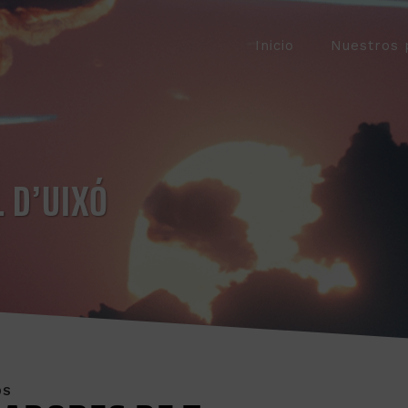
Inicio
Nuestros 
 D’UIXÓ
OS