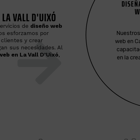
DISEÑ
ATE
PRE
DISE
W
 LA VALL D'UIXÓ
P
Ofrecem
Nos e
servicios de
diseño web
para nues
En luga
Nos esforzamos por
Nuestros
servicio
genéric
de pág
clientes y crear
web en Ca
Nos aseg
Creemos q
web a 
gan sus necesidades. Al
capacita
cliente
identida
web de a
web en La Vall D’Uixó
,
en la cr
satisfec
se ada
antes d