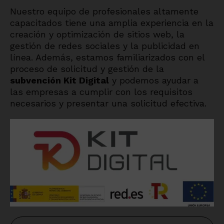
Nuestro equipo de profesionales altamente
capacitados tiene una amplia experiencia en la
creación y optimización de sitios web, la
gestión de redes sociales y la publicidad en
línea. Además, estamos familiarizados con el
proceso de solicitud y gestión de la
subvención Kit Digital
y podemos ayudar a
las empresas a cumplir con los requisitos
necesarios y presentar una solicitud efectiva.