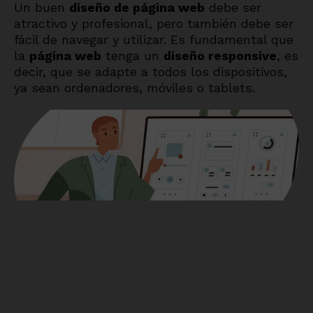
Un buen
diseño de página web
debe ser
atractivo y profesional, pero también debe ser
fácil de navegar y utilizar. Es fundamental que
la
página web
tenga un
diseño responsive
, es
decir, que se adapte a todos los dispositivos,
ya sean ordenadores, móviles o tablets.